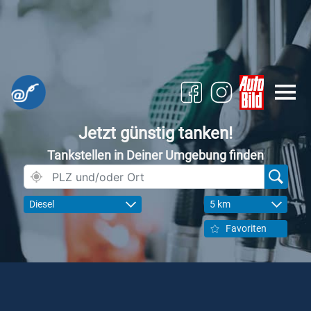
Jetzt günstig tanken!
Tankstellen in Deiner Umgebung finden
Diesel
5 km
Favoriten