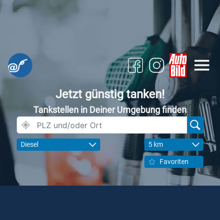
Jetzt günstig tanken!
Tankstellen in Deiner Umgebung finden
Diesel
5 km
Favoriten