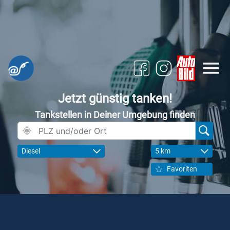
Jetzt günstig tanken!
Tankstellen in Deiner Umgebung finden
Diesel
5 km
Favoriten