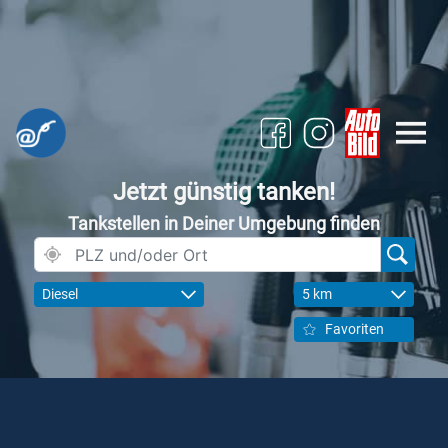
Jetzt günstig tanken!
Tankstellen in Deiner Umgebung finden
Diesel
5 km
Favoriten