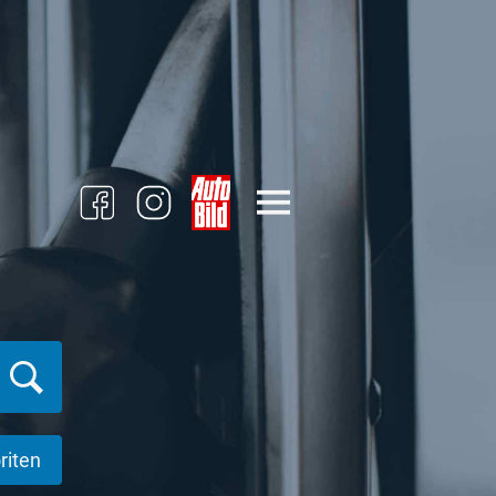
riten