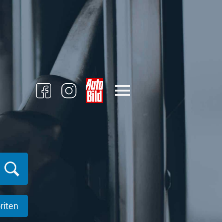
riten