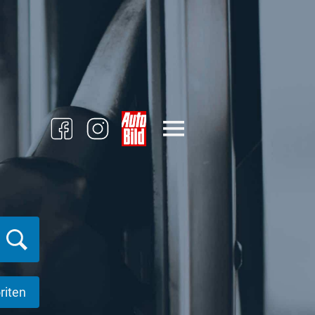
riten