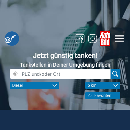
Jetzt günstig tanken!
Tankstellen in Deiner Umgebung finden
Diesel
5 km
Favoriten