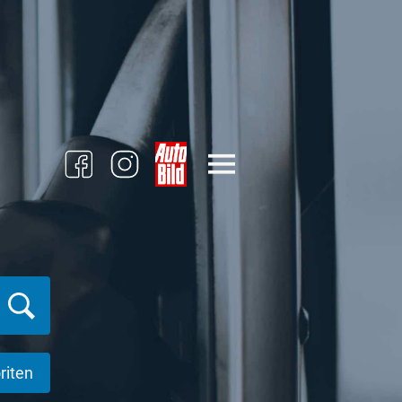
riten