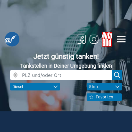
Jetzt günstig tanken!
Tankstellen in Deiner Umgebung finden
Diesel
5 km
Favoriten