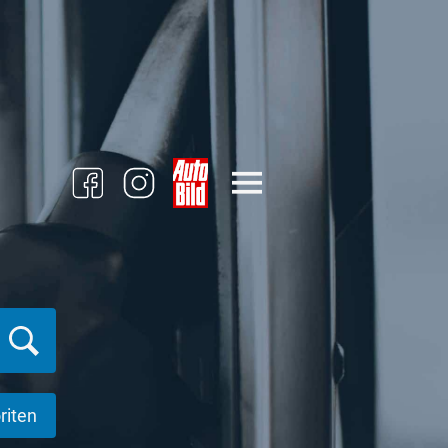
riten