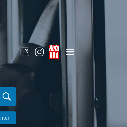
riten