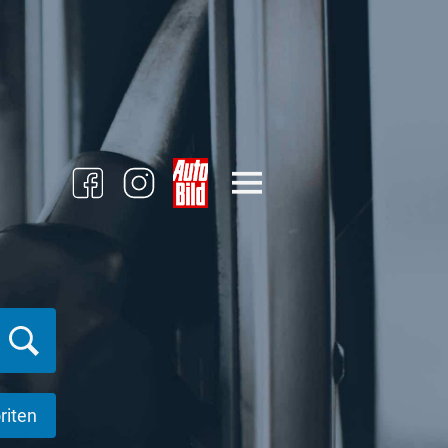
riten