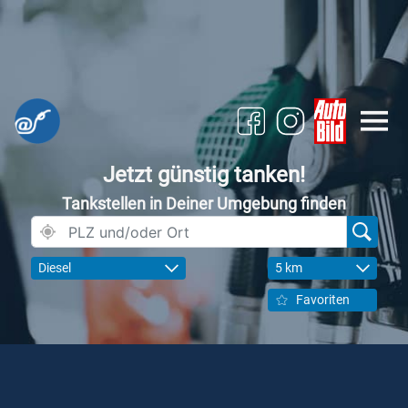
Jetzt günstig tanken!
Tankstellen in Deiner Umgebung finden
Diesel
5 km
Favoriten