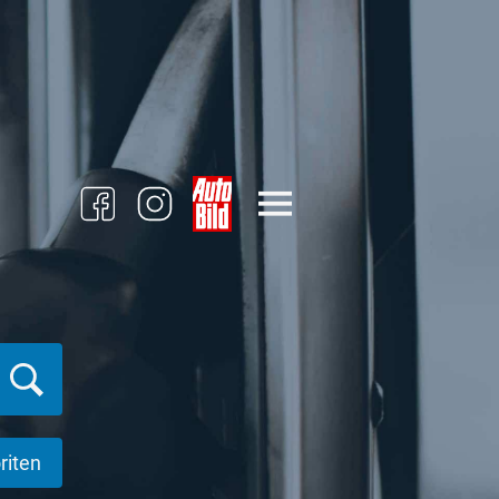
riten