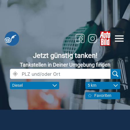
Jetzt günstig tanken!
Tankstellen in Deiner Umgebung finden
Diesel
5 km
Favoriten