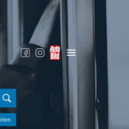
riten