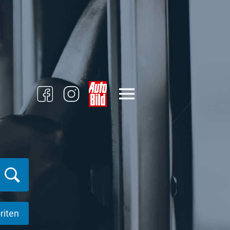
riten