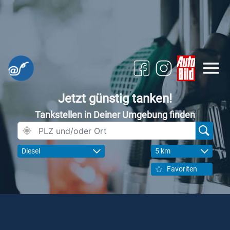
Jetzt günstig tanken!
Tankstellen in Deiner Umgebung finden
Diesel
5 km
Favoriten