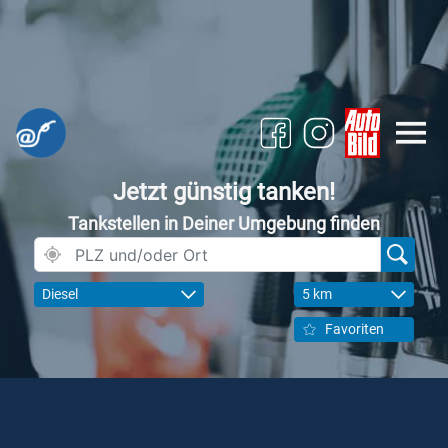
Jetzt günstig tanken!
Tankstellen in Deiner Umgebung finden
Diesel
5 km
Favoriten