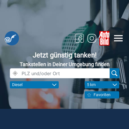
Jetzt günstig tanken!
Tankstellen in Deiner Umgebung finden
Diesel
5 km
Favoriten