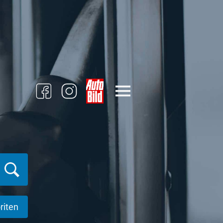
riten