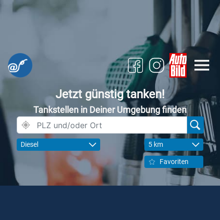
Jetzt günstig tanken!
Tankstellen in Deiner Umgebung finden
Diesel
5 km
Favoriten