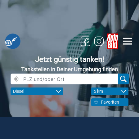
Jetzt günstig tanken!
Tankstellen in Deiner Umgebung finden
Diesel
5 km
Favoriten