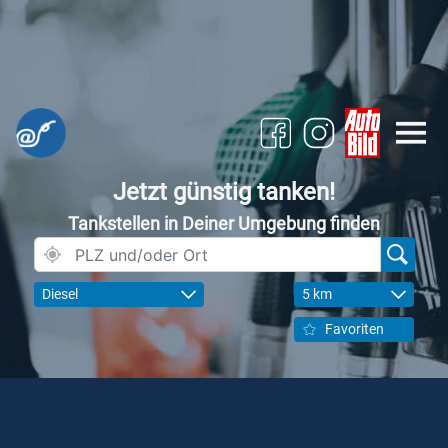
Jetzt günstig tanken!
Tankstellen in Deiner Umgebung finden
Diesel
5 km
Favoriten