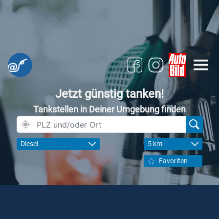
Jetzt günstig tanken!
Tankstellen in Deiner Umgebung finden
Diesel
5 km
Favoriten