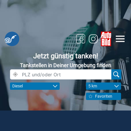
Jetzt günstig tanken!
Tankstellen in Deiner Umgebung finden
Diesel
5 km
Favoriten