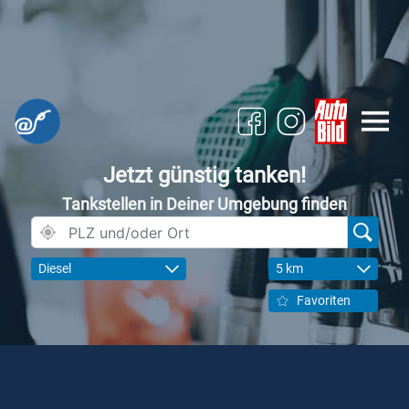
Jetzt günstig tanken!
Tankstellen in Deiner Umgebung finden
Diesel
5 km
Favoriten