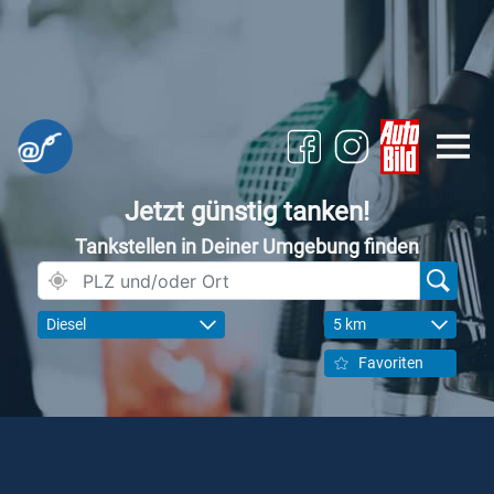
Jetzt günstig tanken!
Tankstellen in Deiner Umgebung finden
Diesel
5 km
Favoriten