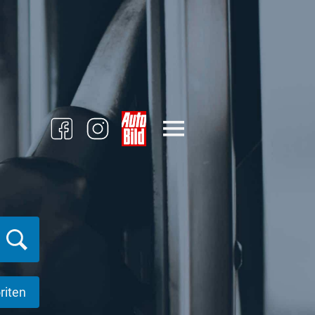
riten