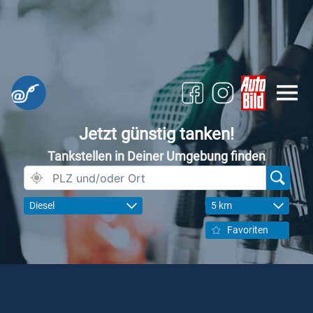
Jetzt günstig tanken!
Tankstellen in Deiner Umgebung finden
Diesel
5 km
Favoriten