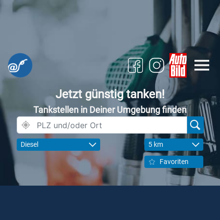
Jetzt günstig tanken!
Tankstellen in Deiner Umgebung finden
Diesel
5 km
Favoriten