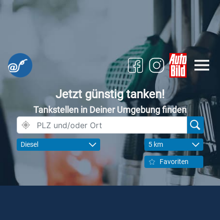
Jetzt günstig tanken!
Tankstellen in Deiner Umgebung finden
Diesel
5 km
Favoriten