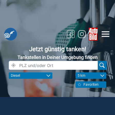
Jetzt günstig tanken!
Tankstellen in Deiner Umgebung finden
Diesel
5 km
Favoriten