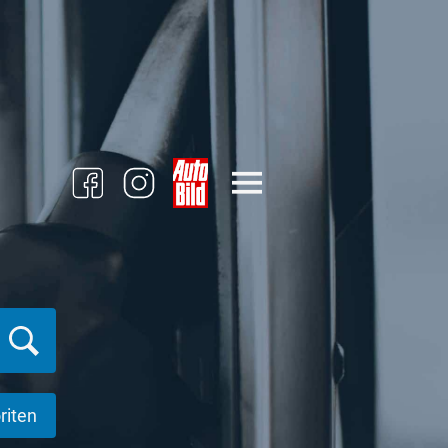
riten