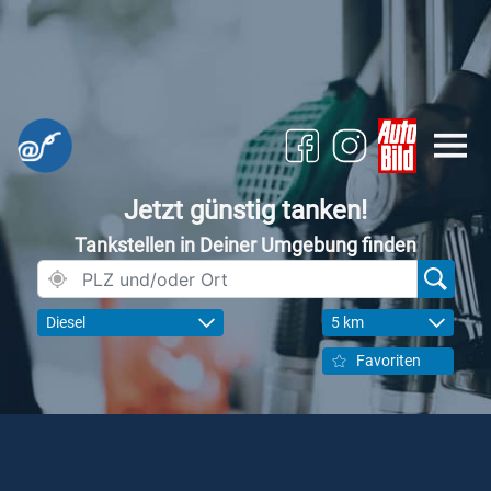
Jetzt günstig tanken!
Tankstellen in Deiner Umgebung finden
Diesel
5 km
Favoriten