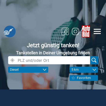
Jetzt günstig tanken!
Tankstellen in Deiner Umgebung finden
Diesel
5 km
Favoriten