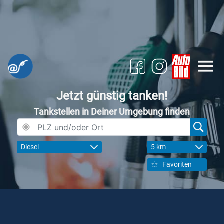
Jetzt günstig tanken!
Tankstellen in Deiner Umgebung finden
Diesel
5 km
Favoriten