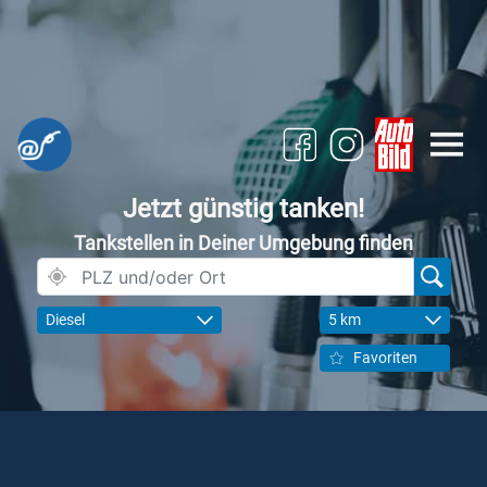
Jetzt günstig tanken!
Tankstellen in Deiner Umgebung finden
Diesel
5 km
Favoriten