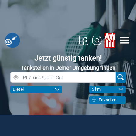
Jetzt günstig tanken!
Tankstellen in Deiner Umgebung finden
Diesel
5 km
Favoriten