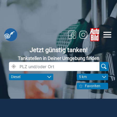
Jetzt günstig tanken!
Tankstellen in Deiner Umgebung finden
Diesel
5 km
Favoriten