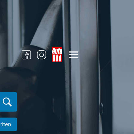
riten