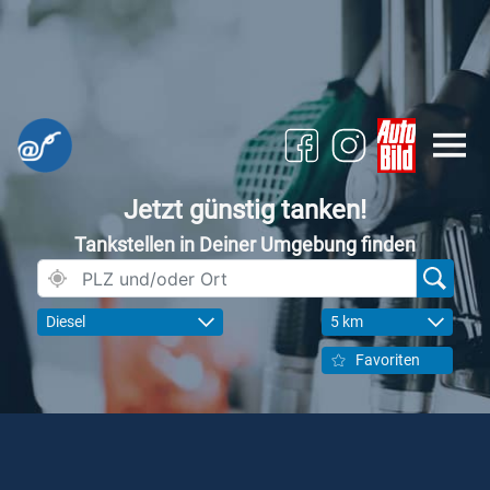
Jetzt günstig tanken!
Tankstellen in Deiner Umgebung finden
Diesel
5 km
Favoriten