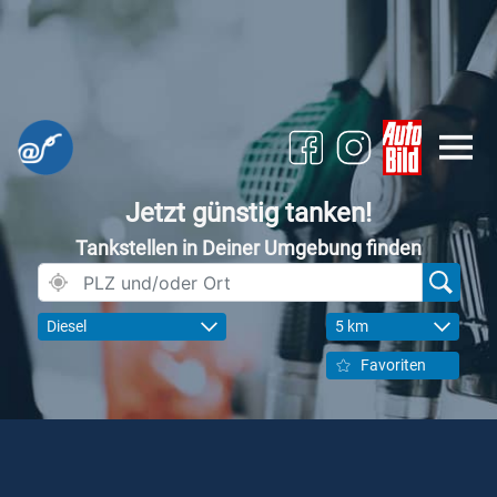
Jetzt günstig tanken!
Tankstellen in Deiner Umgebung finden
Diesel
5 km
Favoriten