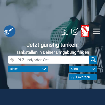
Jetzt günstig tanken!
Tankstellen in Deiner Umgebung finden
Diesel
5 km
Favoriten