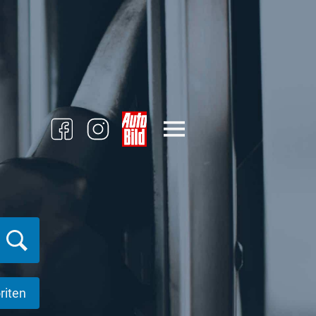
riten