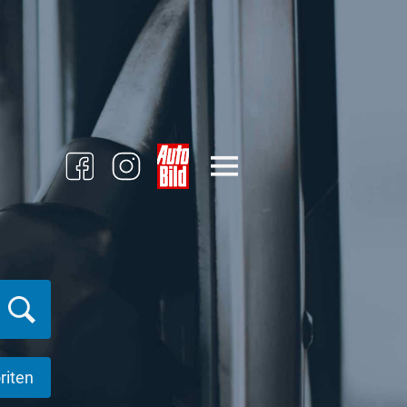
riten