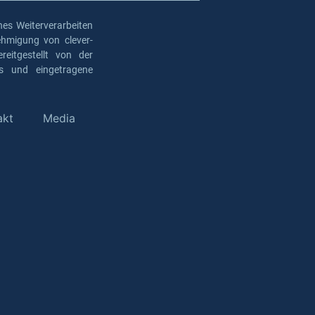
es Weiterverarbeiten
ehmigung von clever-
eitgestellt von der
os und eingetragene
akt
Media