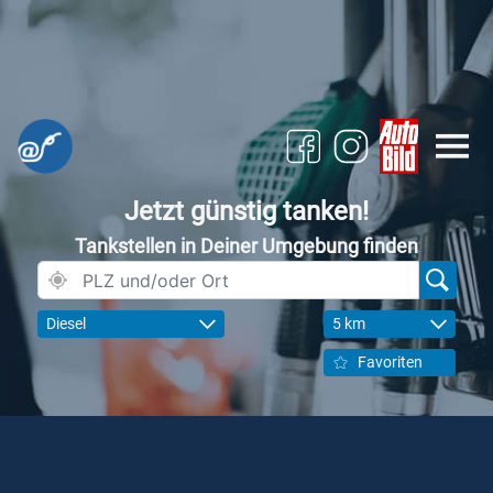
Jetzt günstig tanken!
Tankstellen in Deiner Umgebung finden
Diesel
5 km
Favoriten