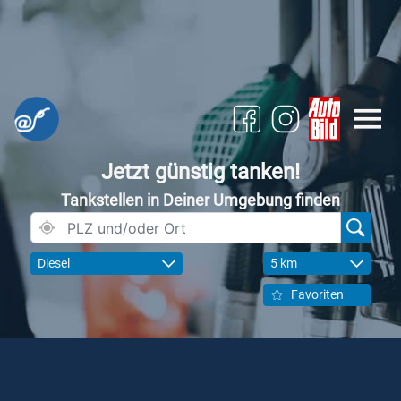
Jetzt günstig tanken!
Tankstellen in Deiner Umgebung finden
Diesel
5 km
Favoriten