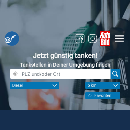
Jetzt günstig tanken!
Tankstellen in Deiner Umgebung finden
Diesel
5 km
Favoriten